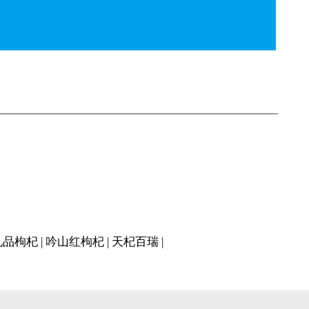
礼品枸杞
|
吟山红枸杞
|
天杞百瑞
|