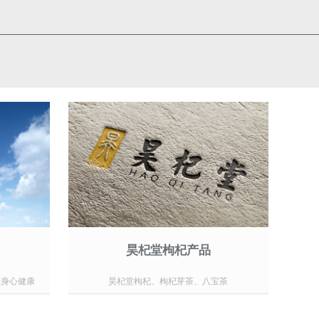
昊杞堂枸杞产品
众身心健康
昊杞堂枸杞、枸杞芽茶、八宝茶